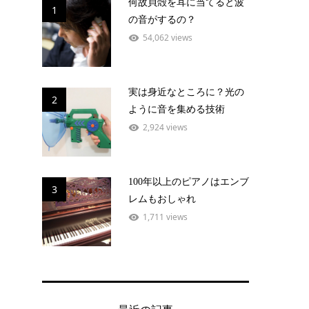
何故貝殻を耳に当てると波
1
の音がするの？
54,062 views
実は身近なところに？光の
2
ように音を集める技術
2,924 views
100年以上のピアノはエンブ
3
レムもおしゃれ
1,711 views