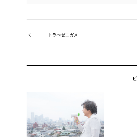
トラぺゼニガメ