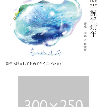


新年あけましておめでとうございます
今