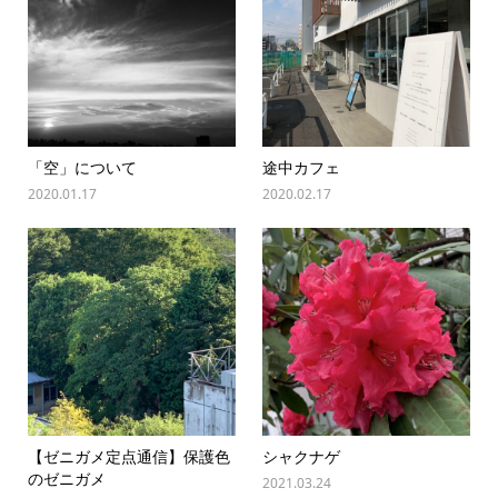
「空」について
途中カフェ
2020.01.17
2020.02.17
【ゼニガメ定点通信】保護色
シャクナゲ
のゼニガメ
2021.03.24