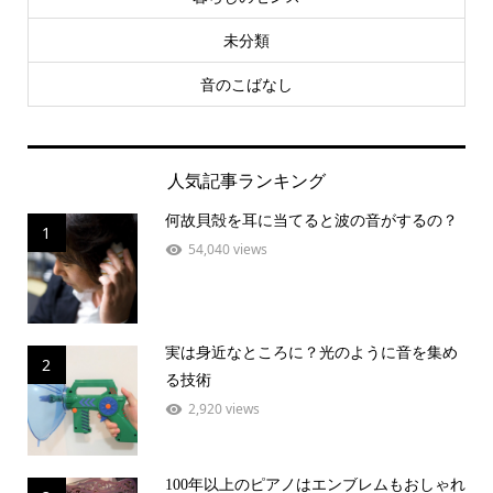
未分類
音のこばなし
人気記事ランキング
何故貝殻を耳に当てると波の音がするの？
1
54,040 views
実は身近なところに？光のように音を集め
2
る技術
2,920 views
100年以上のピアノはエンブレムもおしゃれ