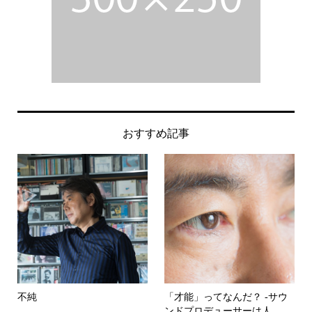
おすすめ記事
不純
「才能」ってなんだ？ -サウ
ンドプロデューサーは人...