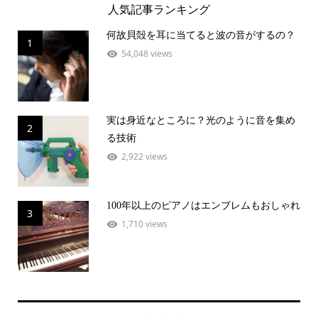
人気記事ランキング
何故貝殻を耳に当てると波の音がするの？
1
54,048 views
実は身近なところに？光のように音を集め
2
る技術
2,922 views
100年以上のピアノはエンブレムもおしゃれ
3
1,710 views