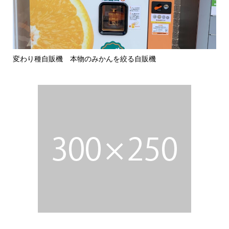
変わり種自販機 本物のみかんを絞る自販機
ぜ