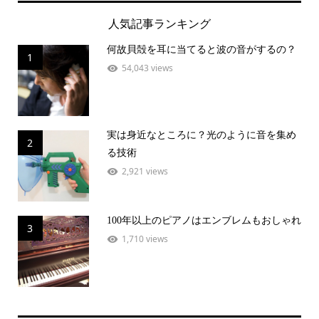
人気記事ランキング
何故貝殻を耳に当てると波の音がするの？
1
54,043 views
実は身近なところに？光のように音を集め
2
る技術
2,921 views
100年以上のピアノはエンブレムもおしゃれ
3
1,710 views