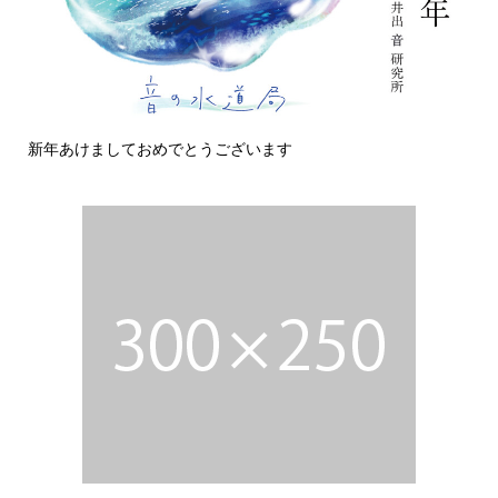
新年あけましておめでとうございます
今