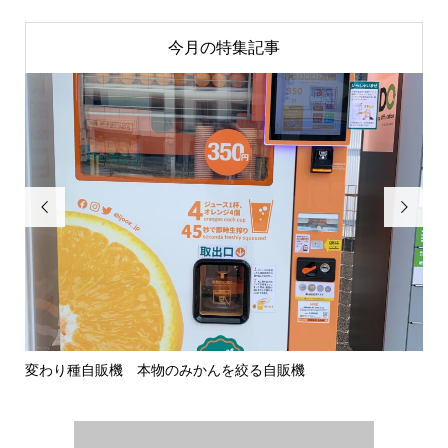
今月の特集記事


変わり種自販機 本物のみかんを絞る自販機
ぜ