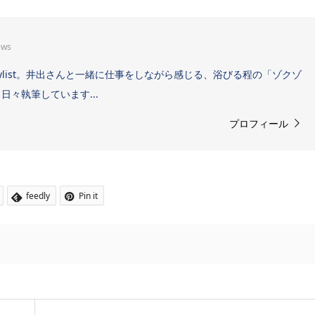
ews
Sound Stylist。井出さんと一緒に仕事をしながら感じる、浴びる程の「ゾクゾ
々執筆しています...
プロフィール
feedly
Pin it