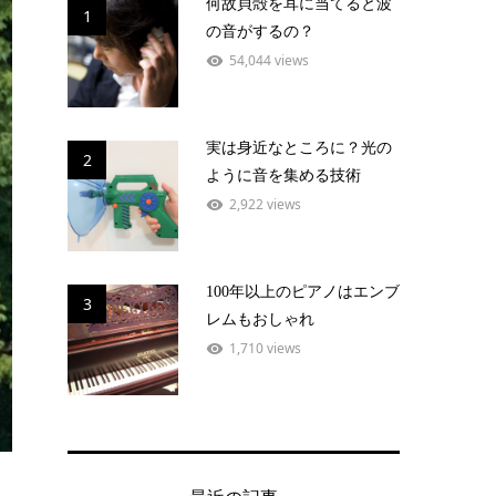
何故貝殻を耳に当てると波
1
の音がするの？
54,044 views
実は身近なところに？光の
2
ように音を集める技術
2,922 views
100年以上のピアノはエンブ
3
レムもおしゃれ
1,710 views