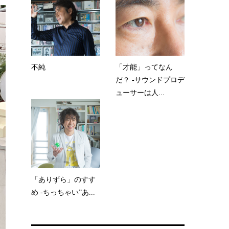
不純
「才能」ってなん
だ？ -サウンドプロデ
ューサーは人...
「ありずら」のすす
め -ちっちゃい”あ...