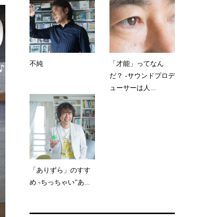
不純
「才能」ってなん
だ？ -サウンドプロデ
ューサーは人...
「ありずら」のすす
め -ちっちゃい”あ...