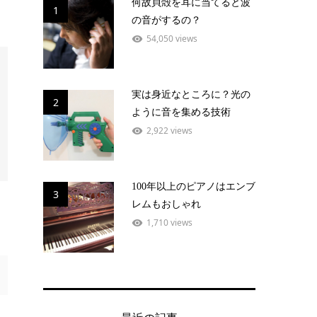
何故貝殻を耳に当てると波
1
の音がするの？
54,050 views
実は身近なところに？光の
2
ように音を集める技術
2,922 views
100年以上のピアノはエンブ
3
レムもおしゃれ
1,710 views