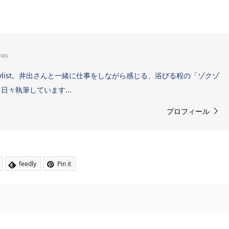
ews
Sound Stylist。井出さんと一緒に仕事をしながら感じる、浴びる程の「ゾクゾ
々執筆しています...
プロフィール
feedly
Pin it