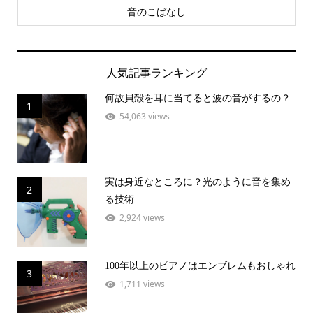
音のこばなし
人気記事ランキング
何故貝殻を耳に当てると波の音がするの？
1
54,063 views
実は身近なところに？光のように音を集め
2
る技術
2,924 views
100年以上のピアノはエンブレムもおしゃれ
3
1,711 views