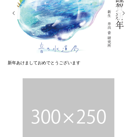


新年あけましておめでとうございます
今