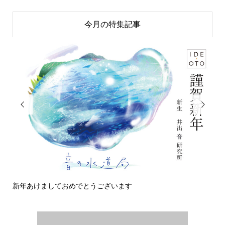
今月の特集記事


新年あけましておめでとうございます
今