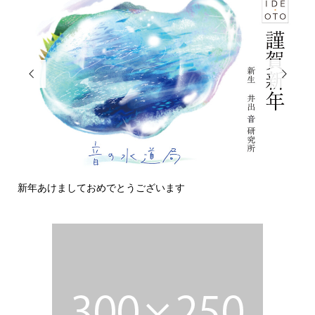


新年あけましておめでとうございます
今