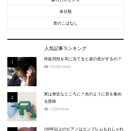
未分類
音のこばなし
人気記事ランキング
何故貝殻を耳に当てると波の音がするの？
1
54,068 views
実は身近なところに？光のように音を集め
2
る技術
2,924 views
100年以上のピアノはエンブレムもおしゃれ