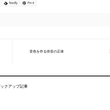
feedly
Pin it
音色を作る倍音の正体
ピックアップ記事