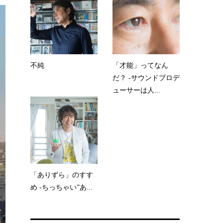
不純
「才能」ってなん
だ？ -サウンドプロデ
ューサーは人...
「ありずら」のすす
め -ちっちゃい”あ...