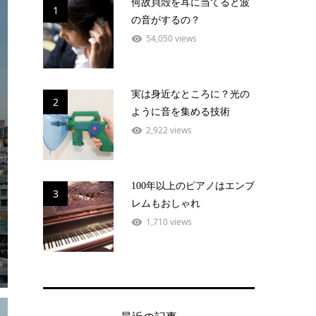
何故貝殻を耳に当てると波
1
の音がするの？
54,050 views
実は身近なところに？光の
2
ように音を集める技術
2,922 views
100年以上のピアノはエンブ
3
レムもおしゃれ
1,710 views