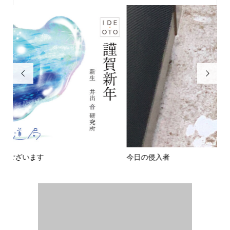


今日の侵入者
変