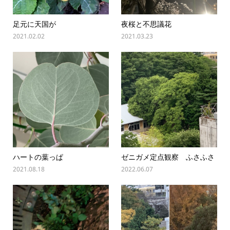
足元に天国が
夜桜と不思議花
2021.02.02
2021.03.23
ハートの葉っぱ
ゼニガメ定点観察 ふさふさ
2021.08.18
2022.06.07