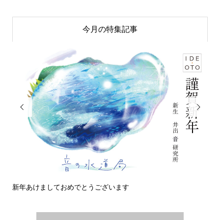
今月の特集記事


新年あけましておめでとうございます
今