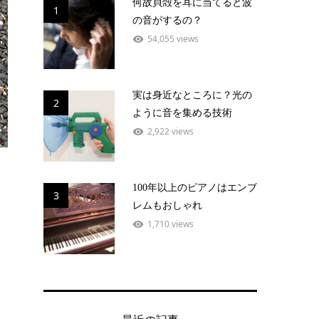
何故貝殻を耳に当てると波
1
の音がするの？
54,055 views
実は身近なところに？光の
2
ように音を集める技術
2,922 views
100年以上のピアノはエンブ
3
レムもおしゃれ
1,710 views