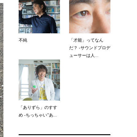
不純
「才能」ってなん
だ？ -サウンドプロデ
ューサーは人...
「ありずら」のすす
め -ちっちゃい”あ...