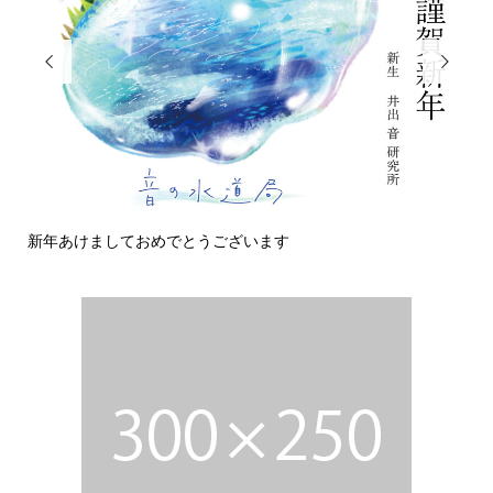


新年あけましておめでとうございます
今