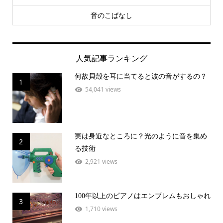
音のこばなし
人気記事ランキング
何故貝殻を耳に当てると波の音がするの？
1
54,041 views
実は身近なところに？光のように音を集め
2
る技術
2,921 views
100年以上のピアノはエンブレムもおしゃれ
3
1,710 views