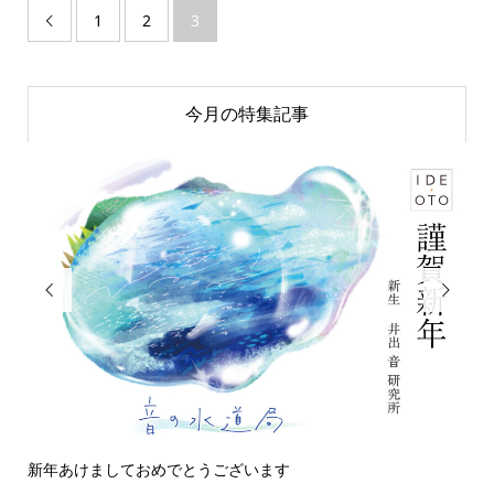
1
2
3

今月の特集記事


新年あけましておめでとうございます
今