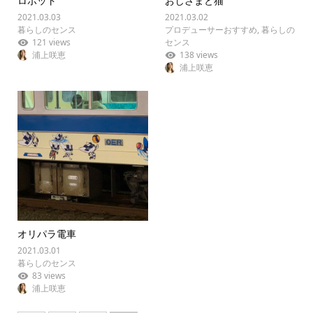
ロボット
おじさまと猫
2021.03.03
2021.03.02
暮らしのセンス
プロデューサーおすすめ
,
暮らしの
121 views
センス
浦上咲恵
138 views
浦上咲恵
オリパラ電車
2021.03.01
暮らしのセンス
83 views
浦上咲恵