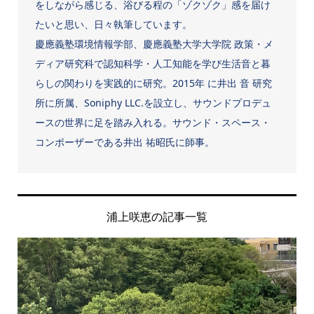
をしながら感じる、浴びる程の「ゾクゾク」感を届け
たいと思い、日々執筆しています。
慶應義塾環境情報学部、慶應義塾大学大学院 政策・メ
ディア研究科で認知科学・人工知能を学び生活音と暮
らしの関わりを実践的に研究。2015年 に井出 音 研究
所に所属、Soniphy LLC.を設立し、サウンドプロデュ
ースの世界に足を踏み入れる。サウンド・スペース・
コンポーザーである井出 祐昭氏に師事。
浦上咲恵の記事一覧