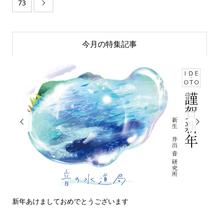
73

今月の特集記事


新年あけましておめでとうございます
今