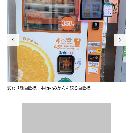


変わり種自販機 本物のみかんを絞る自販機
ぜ