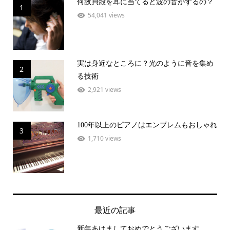
何故貝殻を耳に当てると波の音がするの？
1
54,041 views
実は身近なところに？光のように音を集め
2
る技術
2,921 views
100年以上のピアノはエンブレムもおしゃれ
3
1,710 views
最近の記事
新年あけましておめでとうございます