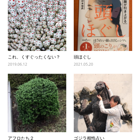
これ、くすぐったくない？
頭ほぐし
2019.06.12
2021.05.20
アフロたち２
ゴジラ相性占い