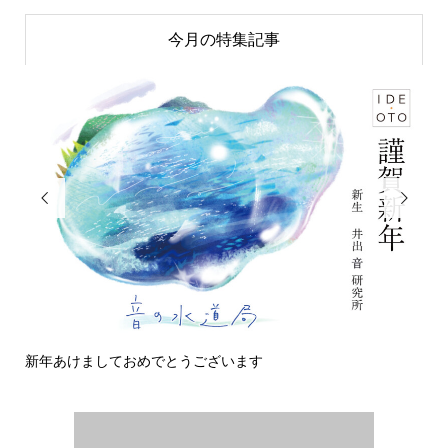
今月の特集記事


新年あけましておめでとうございます
今