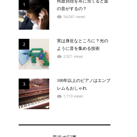
何故貝殻を耳に当てると波
1
の音がするの？
54,041 views
実は身近なところに？光の
2
ように音を集める技術
2,921 views
100年以上のピアノはエンブ
3
レムもおしゃれ
1,710 views