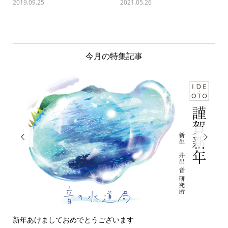
2019.09.25
2021.05.26
今月の特集記事


新年あけましておめでとうございます
今