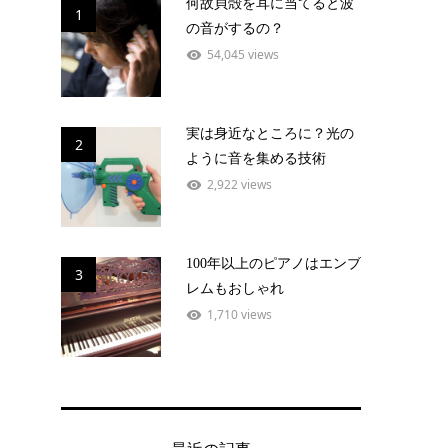
何故貝殻を耳に当てると波
1
の音がするの？
54,045 views
実は身近なところに？光の
2
ように音を集める技術
2,922 views
100年以上のピアノはエンブ
3
レムもおしゃれ
1,710 views