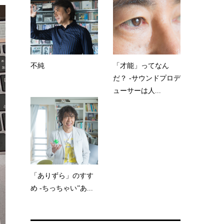
不純
「才能」ってなん
だ？ -サウンドプロデ
ューサーは人...
「ありずら」のすす
め -ちっちゃい”あ...