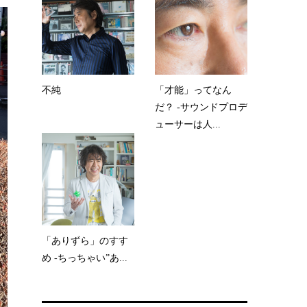
不純
「才能」ってなん
だ？ -サウンドプロデ
ューサーは人...
「ありずら」のすす
め -ちっちゃい”あ...