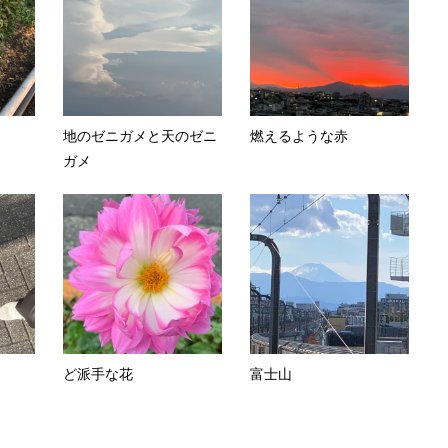
地のゼニガメと天のゼニ
燃えるような赤
ガメ
ど派手な花
富士山