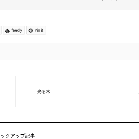
feedly
Pin it
光る木
ピックアップ記事