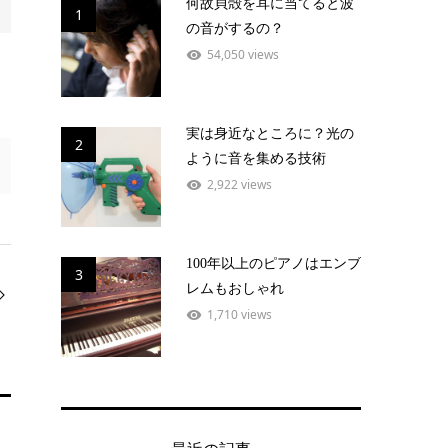
何故貝殻を耳に当てると波
1
の音がするの？
54,050 views
実は身近なところに？光の
2
ように音を集める技術
2,922 views
100年以上のピアノはエンブ
3
レムもおしゃれ
1,710 views