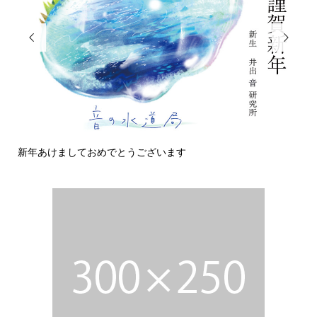


今日の侵入者
変