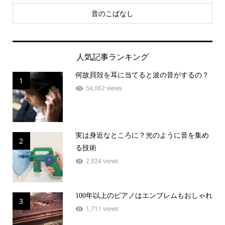
音のこばなし
人気記事ランキング
何故貝殻を耳に当てると波の音がするの？
1
54,062 views
実は身近なところに？光のように音を集め
2
る技術
2,924 views
100年以上のピアノはエンブレムもおしゃれ
3
1,711 views