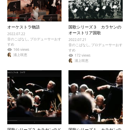
オーケストラ物語
国歌シリーズ３ カラヤンの
オーストリア国歌
2022.07.22
音のこばなし
,
プロデューサーおす
2022.07.21
すめ
音のこばなし
,
プロデューサーおす
166 views
すめ
浦上咲恵
172 views
浦上咲恵
国歌シリーズ２ カラヤンのド
国歌シリーズ１ カラヤンの