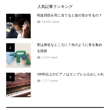
人気記事ランキング
何故貝殻を耳に当てると波の音がするの？
1
54,062 views
実は身近なところに？光のように音を集め
2
る技術
2,924 views
100年以上のピアノはエンブレムもおしゃれ
3
1,711 views