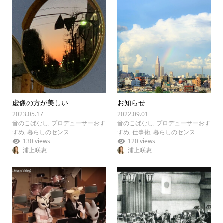
虚像の方が美しい
お知らせ
2023.05.17
2022.09.01
音のこばなし
,
プロデューサーおす
音のこばなし
,
プロデューサーおす
すめ
,
暮らしのセンス
すめ
,
仕事術
,
暮らしのセンス
130 views
120 views
浦上咲恵
浦上咲恵