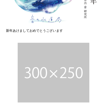
新年あけましておめでとうございます
今