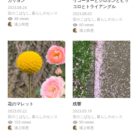
カリヨン
リコーダーとシロホンとピッ
コロとトライアングル
2023.08.24
音のこばなし
,
暮らしのセンス
2023.08.03
48 views
音のこばなし
,
暮らしのセンス
浦上咲恵
60 views
浦上咲恵
花のマレット
残響
2023.05.22
2023.05.19
音のこばなし
,
暮らしのセンス
音のこばなし
,
暮らしのセンス
103 views
90 views
浦上咲恵
浦上咲恵