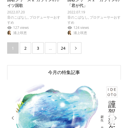
イツ国歌
「君が代」
2022.07.20
2022.07.19
音のこばなし
,
プロデューサーおす
音のこばなし
,
プロデューサーおす
すめ
すめ
127 views
124 views
浦上咲恵
浦上咲恵
1
2
3
…
24

今月の特集記事

