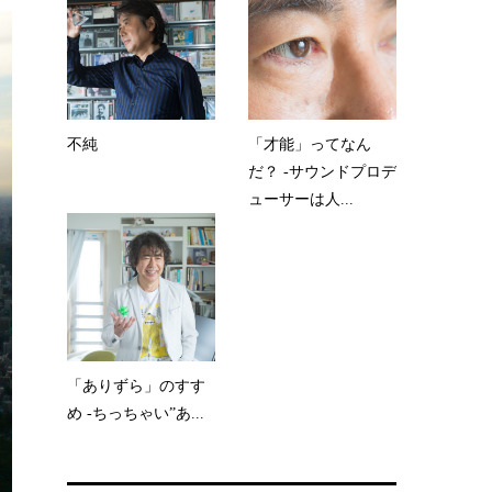
不純
「才能」ってなん
だ？ -サウンドプロデ
ューサーは人...
「ありずら」のすす
め -ちっちゃい”あ...