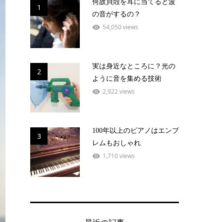
何故貝殻を耳に当てると波
1
の音がするの？
54,050 views
実は身近なところに？光の
2
ように音を集める技術
2,922 views
100年以上のピアノはエンブ
3
レムもおしゃれ
1,710 views