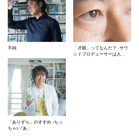
不純
「才能」ってなんだ？ -サウ
ンドプロデューサーは人...
「ありずら」のすすめ -ちっ
ちゃい”あ...