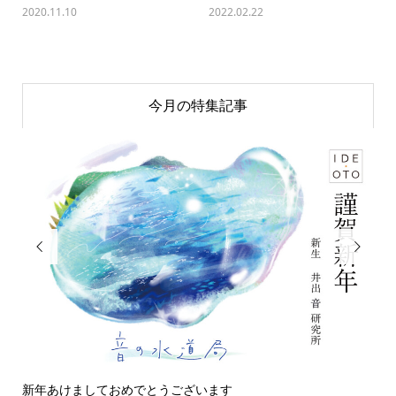
2020.11.10
2022.02.22
今月の特集記事


新年あけましておめでとうございます
今