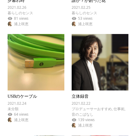
夕暮れ時
誰か？が創った花
2021.02.26
2021.02.25
暮らしのセンス
暮らしのセンス
81 views
53 views
浦上咲恵
浦上咲恵
USBのケーブル
立体録音
2021.02.24
2021.02.22
未分類
プロデューサーおすすめ
,
仕事術
,
64 views
音のこばなし
浦上咲恵
139 views
浦上咲恵