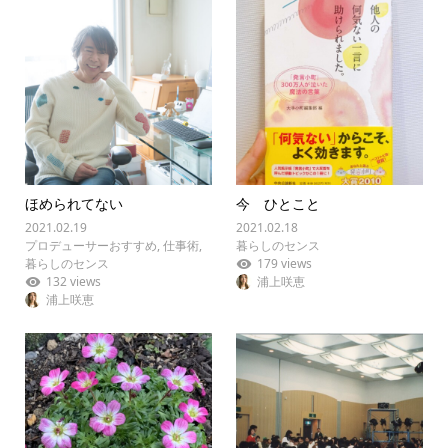
ほめられてない
今 ひとこと
2021.02.19
2021.02.18
プロデューサーおすすめ
,
仕事術
,
暮らしのセンス
暮らしのセンス
179 views
132 views
浦上咲恵
浦上咲恵