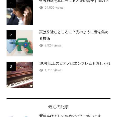
何故貝殻を耳に当てると波の音がするの？
1
54,056 views
実は身近なところに？光のように音を集め
2
る技術
2,924 views
100年以上のピアノはエンブレムもおしゃれ
3
1,711 views
最近の記事
新年あけましておめでとうございます