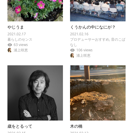
やじうま
くうかんの中になにが？
2021.02.17
2021.02.16
暮らしのセンス
プロデューサーおすすめ
,
音のこば
63 views
なし
浦上咲恵
106 views
浦上咲恵
歳をとるって
木の橋