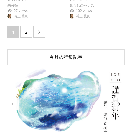
2021.02.15
2021.02.12
未分類
暮らしのセンス
97 views
102 views
浦上咲恵
浦上咲恵
1
2

今月の特集記事

