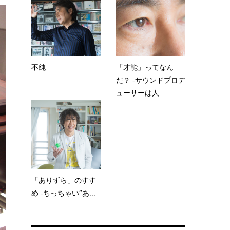
不純
「才能」ってなん
だ？ -サウンドプロデ
ューサーは人...
「ありずら」のすす
め -ちっちゃい”あ...