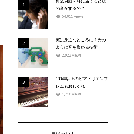
何故貝殻を耳に当てると波
1
の音がするの？
54,055 views
実は身近なところに？光の
2
ように音を集める技術
2,922 views
100年以上のピアノはエンブ
3
レムもおしゃれ
1,710 views