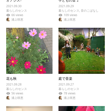
オアシス?
子どもの音 2
2021.09.30
2021.09.29
暮らしのセンス
暮らしのセンス
,
音のこばなし
66 views
109 views
浦上咲恵
浦上咲恵
花も秋
庭で音楽
2021.09.28
2021.09.27
暮らしのセンス
暮らしのセンス
56 views
78 views
浦上咲恵
浦上咲恵