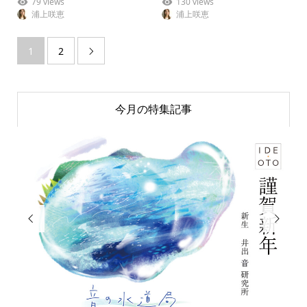
79 views
130 views
浦上咲恵
浦上咲恵
1
2

今月の特集記事

