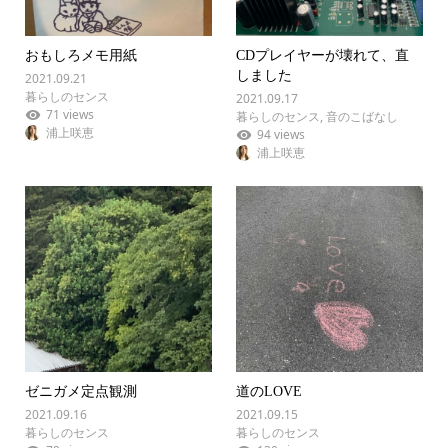
おもしろメモ用紙
CDプレイヤーが壊れて、直
しました
2021.09.21
暮らしのセンス
2021.09.17
71 views
暮らしのセンス
,
音のこばなし
浦上咲恵
94 views
浦上咲恵
ゼニガメ定点観測
道のLOVE
2021.09.16
2021.09.15
暮らしのセンス
暮らしのセンス