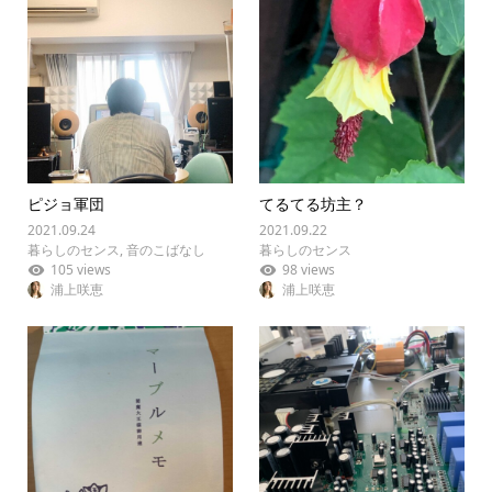
ピジョ軍団
てるてる坊主？
2021.09.24
2021.09.22
暮らしのセンス
,
音のこばなし
暮らしのセンス
105 views
98 views
浦上咲恵
浦上咲恵