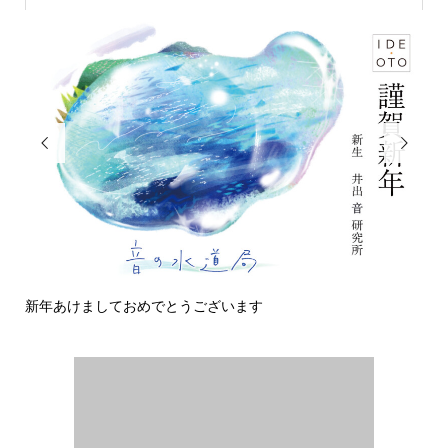


新年あけましておめでとうございます
今