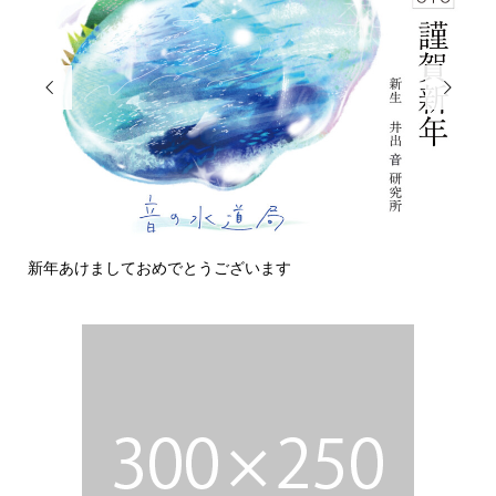


新年あけましておめでとうございます
今日の