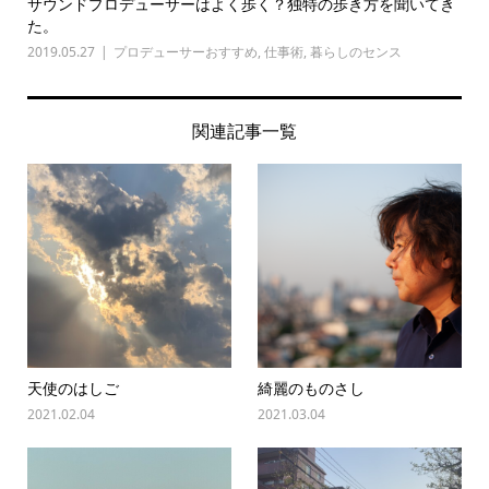
サウンドプロデューサーはよく歩く？独特の歩き方を聞いてき
た。
2019.05.27
プロデューサーおすすめ
,
仕事術
,
暮らしのセンス
関連記事一覧
天使のはしご
綺麗のものさし
2021.02.04
2021.03.04