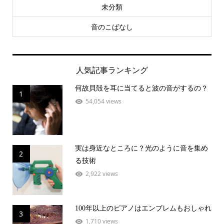
未分類
音のこばなし
人気記事ランキング
何故貝殻を耳に当てると波の音がするの？
1
54,054 views
実は身近なところに？光のように音を集め
2
る技術
2,922 views
100年以上のピアノはエンブレムもおしゃれ
3
1,710 views