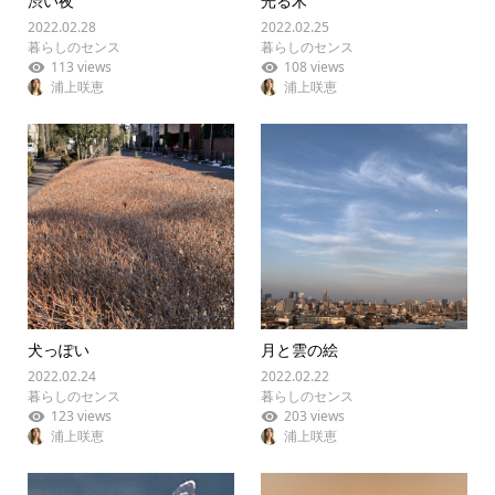
渋い夜
光る木
2022.02.28
2022.02.25
暮らしのセンス
暮らしのセンス
113 views
108 views
浦上咲恵
浦上咲恵
犬っぽい
月と雲の絵
2022.02.24
2022.02.22
暮らしのセンス
暮らしのセンス
123 views
203 views
浦上咲恵
浦上咲恵