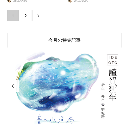
浦上咲恵
浦上咲恵
1
2

今月の特集記事

