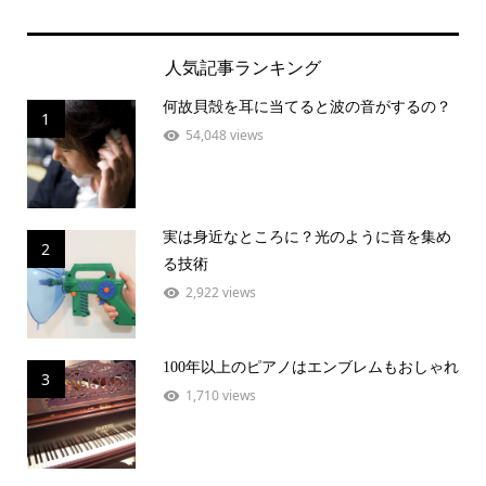
人気記事ランキング
何故貝殻を耳に当てると波の音がするの？
1
54,048 views
実は身近なところに？光のように音を集め
2
る技術
2,922 views
100年以上のピアノはエンブレムもおしゃれ
3
1,710 views