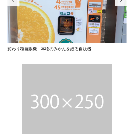


変わり種自販機 本物のみかんを絞る自販機
ぜ