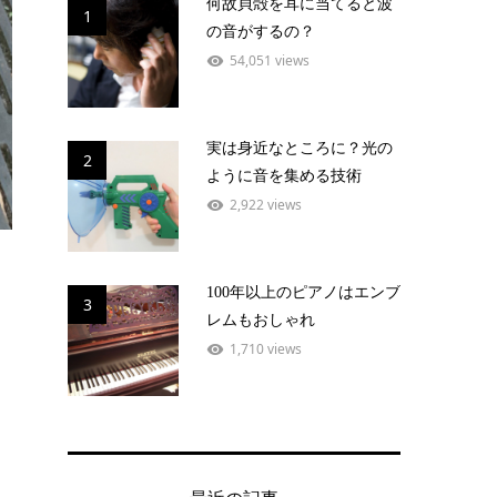
何故貝殻を耳に当てると波
1
の音がするの？
54,051 views
実は身近なところに？光の
2
ように音を集める技術
2,922 views
100年以上のピアノはエンブ
3
レムもおしゃれ
1,710 views