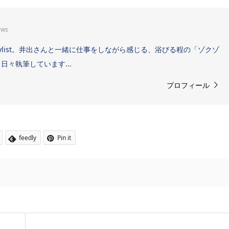
ews
Sound Stylist。井出さんと一緒に仕事をしながら感じる、浴びる程の「ゾクゾ
々執筆しています...
プロフィール
feedly
Pin it