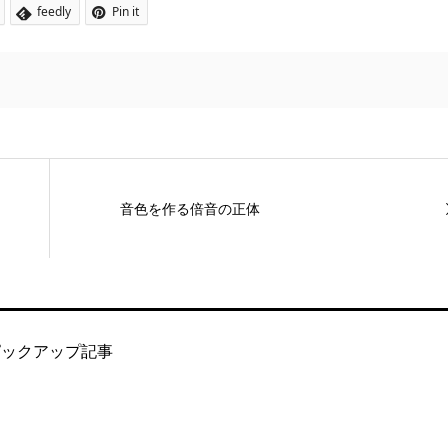
feedly
Pin it
音色を作る倍音の正体
ピックアップ記事