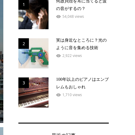
何故貝殻を耳に当てると波
1
の音がするの？
54,048 views
実は身近なところに？光の
2
ように音を集める技術
2,922 views
100年以上のピアノはエンブ
3
レムもおしゃれ
1,710 views