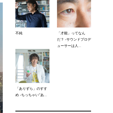
不純
「才能」ってなん
だ？ -サウンドプロデ
ューサーは人...
「ありずら」のすす
め -ちっちゃい”あ...