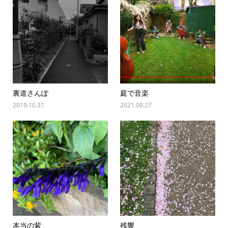
裏道さんぽ
庭で音楽
2019.10.31
2021.09.27
本当の紫
残響