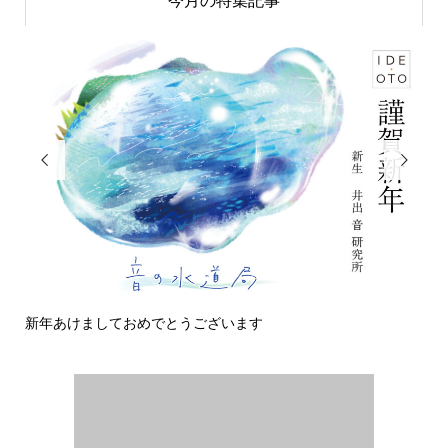
今月の特集記事


新年あけましておめでとうございます
今