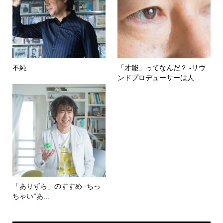
不純
「才能」ってなんだ？ -サウ
ンドプロデューサーは人...
「ありずら」のすすめ -ちっ
ちゃい”あ...