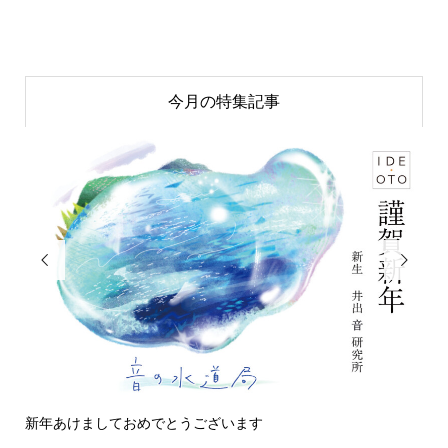
今月の特集記事


新年あけましておめでとうございます
今