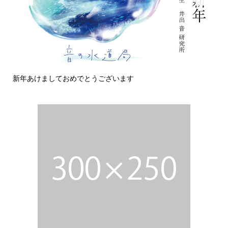
新年あけましておめでとうございます
今