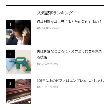
人気記事ランキング
何故貝殻を耳に当てると波の音がするの？
1
54,062 views
実は身近なところに？光のように音を集め
2
る技術
2,924 views
100年以上のピアノはエンブレムもおしゃれ
3
1,711 views