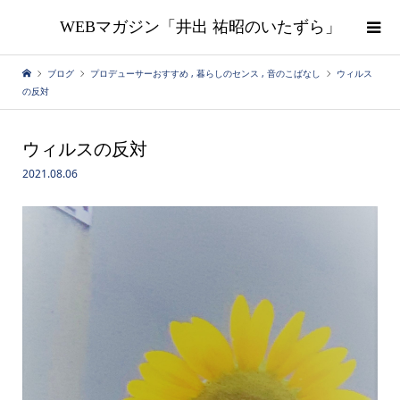
WEBマガジン「井出 祐昭のいたずら」
ブログ
プロデューサーおすすめ
,
暮らしのセンス
,
音のこばなし
ウィルス
の反対
ウィルスの反対
2021.08.06