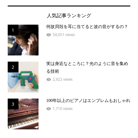
人気記事ランキング
何故貝殻を耳に当てると波の音がするの？
1
54,051 views
実は身近なところに？光のように音を集め
2
る技術
2,922 views
100年以上のピアノはエンブレムもおしゃれ
3
1,710 views