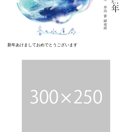
新年あけましておめでとうございます
今