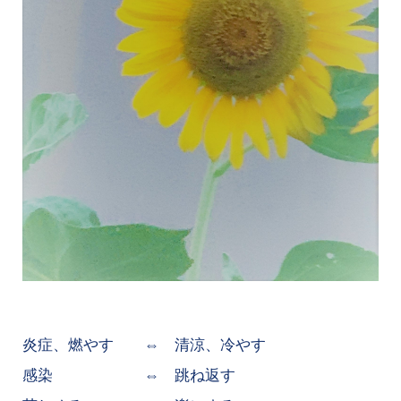
炎症、燃やす ⇔ 清涼、冷やす
感染 ⇔ 跳ね返す