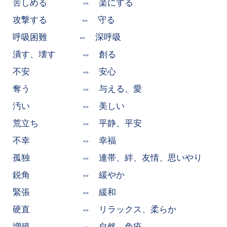
苦しめる ⇔ 楽にする
攻撃する ⇔ 守る
呼吸困難 ⇔ 深呼吸
潰す、壊す ⇔ 創る
不安 ⇔ 安心
奪う ⇔ 与える、愛
汚い ⇔ 美しい
荒立ち ⇔ 平静、平安
不幸 ⇔ 幸福
孤独 ⇔ 連帯、絆、友情、思いやり
鋭角 ⇔ 緩やか
緊張 ⇔ 緩和
硬直 ⇔ リラックス、柔らか
増殖 ⇔ 自然、免疫