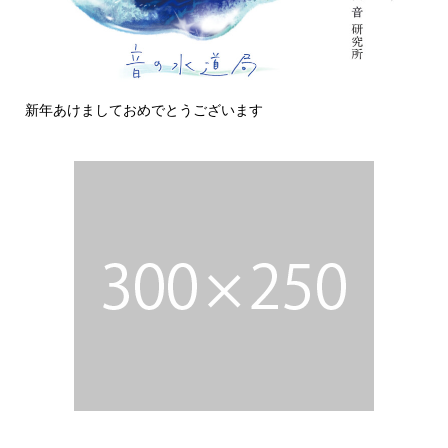
新年あけましておめでとうございます
今