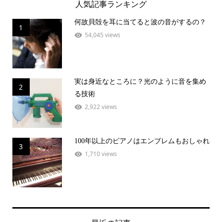
人気記事ランキング
何故貝殻を耳に当てると波の音がするの？
1
54,045 views
実は身近なところに？光のように音を集め
2
る技術
2,922 views
100年以上のピアノはエンブレムもおしゃれ
3
1,710 views