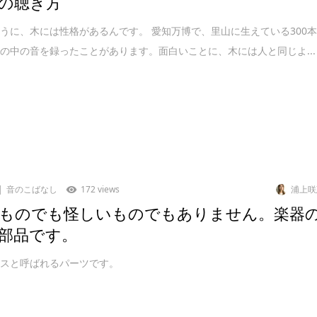
の聴き方
うに、木には性格があるんです。 愛知万博で、里山に生えている300
の中の音を録ったことがあります。面白いことに、木には人と同じよ...
音のこばなし
172 views
浦上咲
ものでも怪しいものでもありません。楽器
部品です。
ースと呼ばれるパーツです。