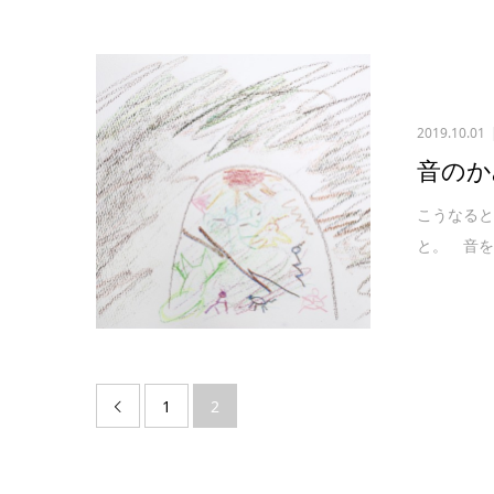
2019.10.01
音のか
こうなる
と。 音を
1
2
