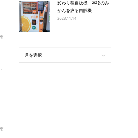
変わり種自販機 本物のみ
かんを絞る自販機
2023.11.14
恵
月を選択
見
.
恵