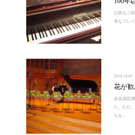
100
以前もご紹
名なプレイ
2019.10.07
花が歓
浜名湖花
た。ただ
ちを...