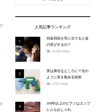
恵
人気記事ランキング
何故貝殻を耳に当てると波
1
の音がするの？
て
54,045 views
実は身近なところに？光の
2
ように音を集める技術
2,922 views
100年以上のピアノはエンブ
恵
3
レムもおしゃれ