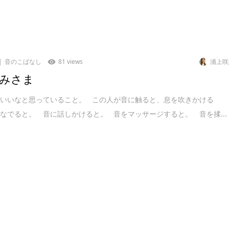
音のこばなし
81 views
浦上咲
みさま
といいなと思っていること。 この人が音に触ると、息を吹きかける
なでると。 音に話しかけると。 音をマッサージすると。 音を揉...