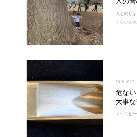
木の音
人と同じよ
くらいの木
2019.10.02
危ない
大事な
マウスピ