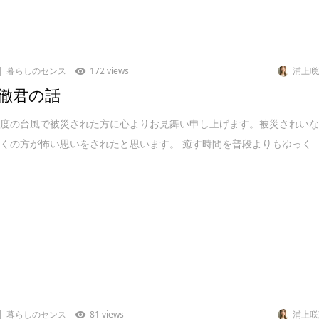
暮らしのセンス
172 views
浦上咲
徹君の話
の度の台風で被災された方に心よりお見舞い申し上げます。被災されい
くの方が怖い思いをされたと思います。 癒す時間を普段よりもゆっく
暮らしのセンス
81 views
浦上咲