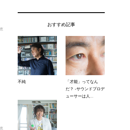
おすすめ記事
恵
な
不純
「才能」ってなん
だ？ -サウンドプロデ
ューサーは人...
恵