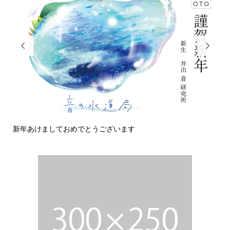


新年あけましておめでとうございます
今