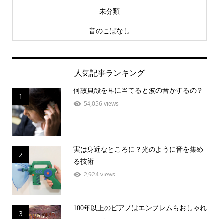
未分類
音のこばなし
人気記事ランキング
何故貝殻を耳に当てると波の音がするの？
1
54,056 views
実は身近なところに？光のように音を集め
2
る技術
2,924 views
100年以上のピアノはエンブレムもおしゃれ
3