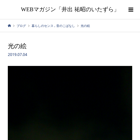
WEBマガジン「井出 祐昭のいたずら」
ブログ
暮らしのセンス
,
音のこばなし
光の絵
光の絵
2019.07.04