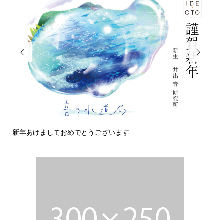


今日の侵入者
変