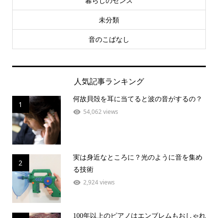
暮らしのセンス
未分類
音のこばなし
人気記事ランキング
何故貝殻を耳に当てると波の音がするの？
1
54,062 views
実は身近なところに？光のように音を集め
2
る技術
2,924 views
100年以上のピアノはエンブレムもおしゃれ