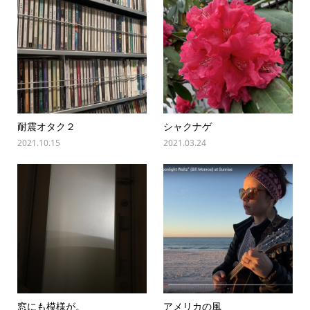
耐震オタク２
シャクナゲ
2021.10.15
2021.03.24
窓にも模様が。
アメリカの風