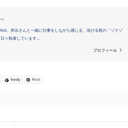
ews
Sound Stylist。井出さんと一緒に仕事をしながら感じる、浴びる程の「ゾクゾ
々執筆しています...
プロフィール
feedly
Pin it