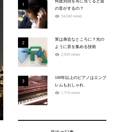
何故貝殻を耳に当てると波
1
の音がするの？
54,040 views
実は身近なところに？光の
2
ように音を集める技術
2,920 views
100年以上のピアノはエンブ
3
レムもおしゃれ
1,710 views