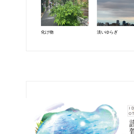
化け物
淡いゆらぎ