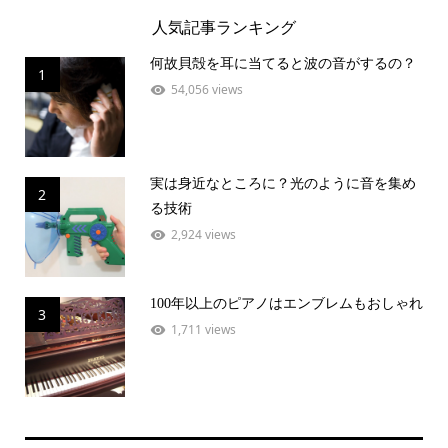
人気記事ランキング
何故貝殻を耳に当てると波の音がするの？
1
54,056 views
実は身近なところに？光のように音を集め
2
る技術
2,924 views
100年以上のピアノはエンブレムもおしゃれ
3
1,711 views