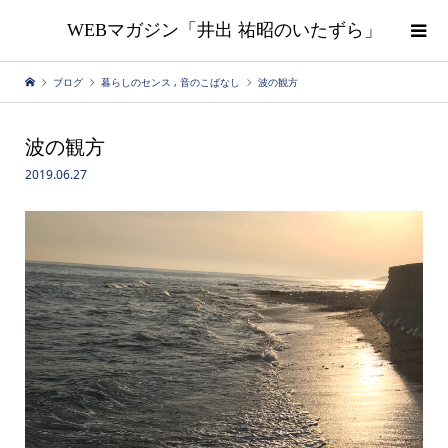
WEBマガジン「井出 祐昭のいたずら」
ブログ
暮らしのセンス
,
音のこばなし
波の観方
波の観方
2019.06.27