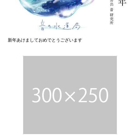
今日の侵入者
変