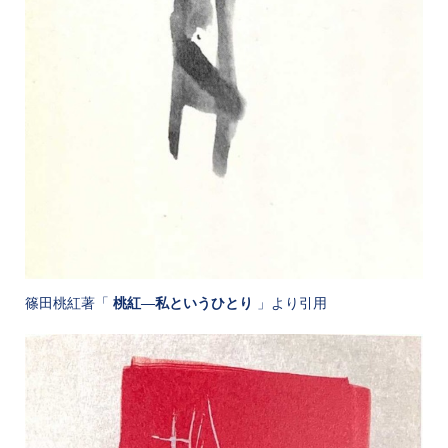
篠田桃紅著「
」より引用
桃紅―私というひとり