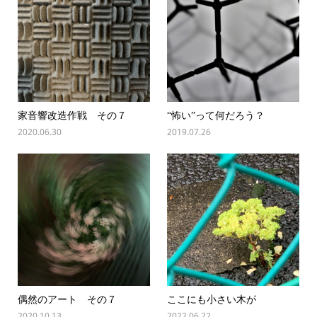
家音響改造作戦 その７
“怖い”って何だろう？
2020.06.30
2019.07.26
偶然のアート その７
ここにも小さい木が
2020.10.13
2022.06.22