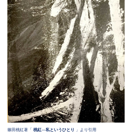
篠田桃紅著「
」より引用
桃紅―私というひとり